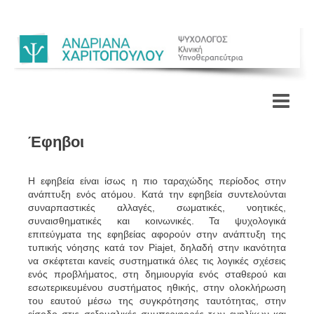
Αρχική
Σελίδα
Έφηβοι
Βιογραφικό
Συνοπτικό
Η εφηβεία είναι ίσως η πιο ταραχώδης περίοδος στην
Υπηρεσίες
ανάπτυξη ενός ατόμου. Κατά την εφηβεία συντελούνται
Αναφορικά
Ψυχομετρικά εργαλεία
συναρπαστικές αλλαγές, σωματικές, νοητικές,
Βασικές πληροφορίες
συναισθηματικές και κοινωνικές. Τα ψυχολογικά
Κώδικες δεοντολογίας
επιτεύγματα της εφηβείας αφορούν στην ανάπτυξη της
Σύνολο αρχών
τυπικής νόησης κατά τον Piajet, δηλαδή στην ικανότητα
Ο χώρος
να σκέφτεται κανείς συστηματικά όλες τις λογικές σχέσεις
Φωτογραφίες
ενός προβλήματος, στη δημιουργία ενός σταθερού και
Επικοινωνία
εσωτερικευμένου συστήματος ηθικής, στην ολοκλήρωση
Βρείτε μας
του εαυτού μέσω της συγκρότησης ταυτότητας, στην