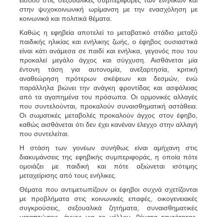
είσοδο στις σεξουαλικές συμπεριφορές των ενηλίκων και
στην ψυχοκοινωνική ωρίμανση με την ενασχόληση με
κοινωνικά και πολιτικά θέματα.
Καθώς η εφηβεία αποτελεί το μεταβατικό στάδιο μεταξύ
παιδικής ηλικίας και ενήλικης ζωής, ο έφηβος ουσιαστικά
είναι κάτι ανάμεσα σε παιδί και ενήλικα, γεγονός που του
προκαλεί μεγάλο άγχος και σύγχυση. Αισθάνεται μία
έντονη τάση για αυτονομία, ανεξαρτησία, κριτική
αναθεώρηση πρότερων σκέψεων και δεσμών, ενώ
παράλληλα βιώνει την ανάγκη φροντίδας και ασφάλειας
από τα αγαπημένα του πρόσωπα. Οι ορμονικές αλλαγές
που συντελούνται, προκαλούν συναισθηματική αστάθεια.
Οι σωματικές μεταβολές προκαλούν άγχος στον έφηβο,
καθώς αισθάνεται ότι δεν έχει κανέναν έλεγχο στην αλλαγή
που συντελείται.
Η στάση των γονέων συνήθως είναι αμήχανη στις
διακυμάνσεις της εφηβικής συμπεριφοράς, η οποία πότε
ομοιάζει με παιδική και πότε αξιώνεται ισότιμης
μεταχείρισης από τους ενήλικες.
Θέματα που αντιμετωπίζουν οι έφηβοι συχνά σχετίζονται
με προβλήματα στις κοινωνικές επαφές, οικογενειακές
συγκρούσεις, σεξουαλικά ζητήματα, συναισθηματικές